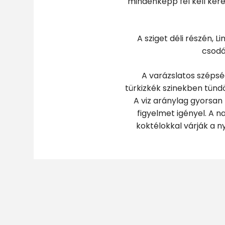
mindenképp fel kell kere
A sziget déli részén,
csodá
A varázslatos szépsé
türkizkék szinekben tündö
A viz aránylag gyorsan
figyelmet igényel. A 
koktélokkal várják a
Psili Ammos strandja 
fiatalok által pedig kü
Ha azon üdülők közé 