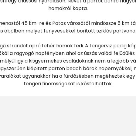
sni egy thassosi nyaraláson. Nevét a partot boritó nagy
homokról kapta.
 Limenastól 45 km-re és Potos városától mindössze 5 km tá
s öbölben melyet fenyvesekkel boritott sziklás partvonal
gű strandot apró fehér homok fedi. A tengerviz pedig kápr
köl a ragyogó napfényben ahol az úszás valódi felüdülés 
 mélyül igy a kisgyermekes családoknak nem a legjobb vá
nagyszerűen kiépitett parton beach bárok napernyőkkel, 
 nyaralókat ugyanakkor ha a fürdőzésben megéheztek egy
tengeri finomságokat is kóstolhattok.
kozmopolita és mindig turistáktól nyüzsgő, üdülők ezreit 
lönösképp kedvelt a nyár folyamán több alkalommal is sz
köszönhetően.
tartoztok akik inkább a nyugalmat kedvelik és szeretnék 