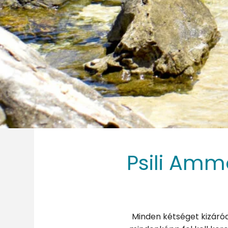
Psili Amm
Minden kétséget kizáró