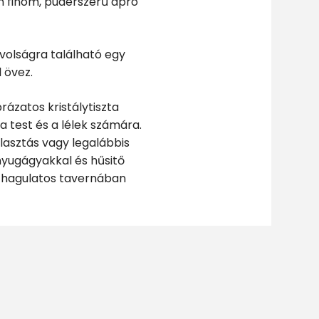
on finom, púderszerű apró
volságra található egy
 övez.
ázatos kristálytiszta
a test és a lélek számára.
lasztás vagy legalábbis
nyugágyakkal és hűsitő
 hagulatos tavernában
vonzza egész nyáron. A
ervezett beach partyknak
elkerülni a tömeget,